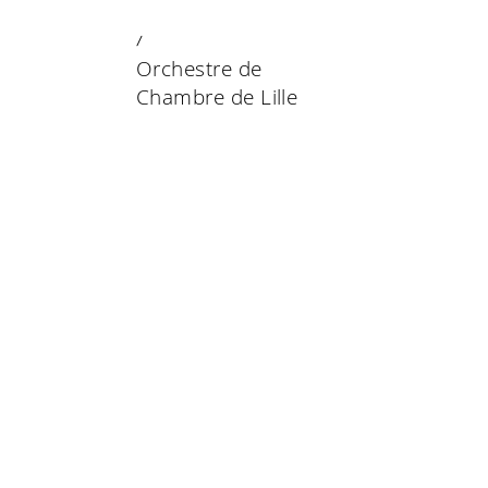
23 DECEMBER 2019
Orchestre de
Chambre de Lille
Orchestre de Chambre de Lille
Orchestre National de Lille